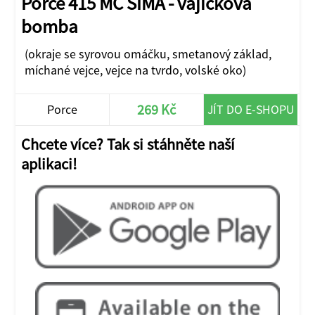
Porce 415 MC ŠIMA - vajíčková
bomba
(okraje se syrovou omáčku, smetanový základ,
míchané vejce, vejce na tvrdo, volské oko)
269 Kč
Porce
JÍT DO E-SHOPU
Chcete více? Tak si stáhněte naší
aplikaci!